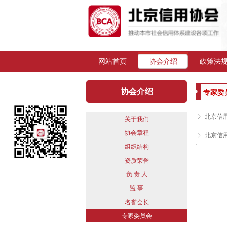
网站首页
协会介绍
政策法
协会介绍
专家委
ꁕ
北京信
关于我们
协会章程
ꁕ
北京信
组织结构
资质荣誉
负 责 人
监 事
名誉会长
专家委员会